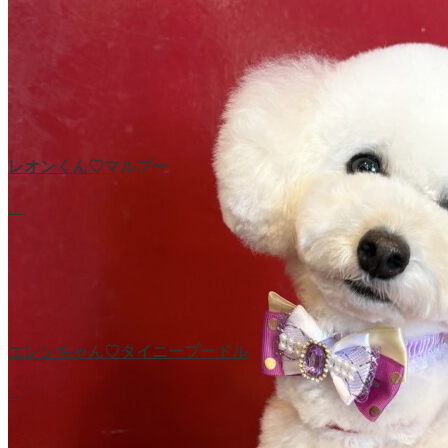
レオンくん♡マルプー
…
エレンちゃん♡タイニープードル
…