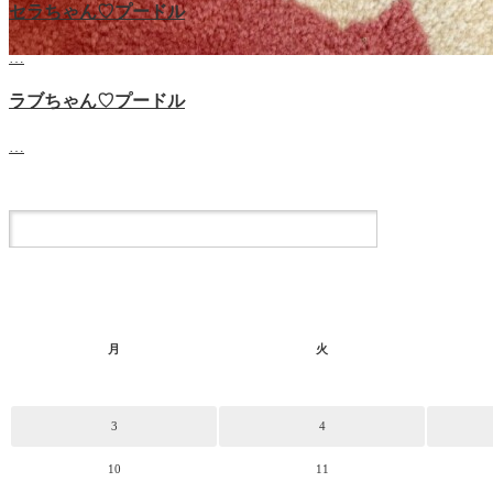
セラちゃん♡プードル
…
ラブちゃん♡プードル
…
月
火
3
4
10
11