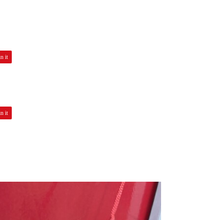
n it
n it