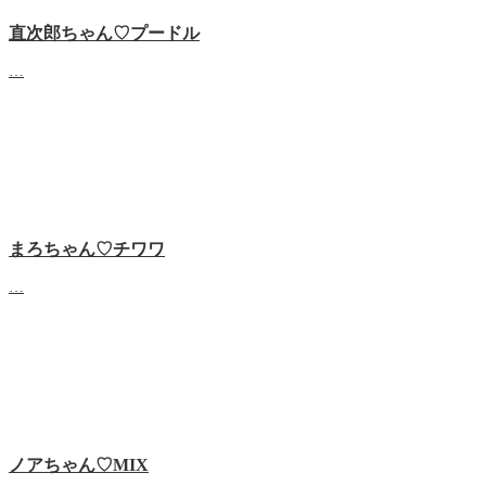
直次郎ちゃん♡プードル
…
まろちゃん♡チワワ
…
ノアちゃん♡‬MIX