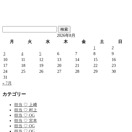
検
索:
2026年8月
月
火
水
木
金
土
日
1
2
3
4
5
6
7
8
9
10
11
12
13
14
15
16
17
18
19
20
21
22
23
24
25
26
27
28
29
30
31
« 7月
カテゴリー
担当 ♡ 上﨑
担当 ♡ 村上
担当 ♡ OG
担当 ♡ 宮本
担当 ♡ OG
担当 ♡ OG