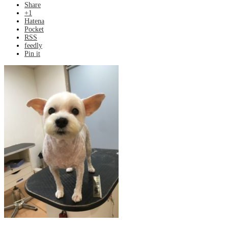
Share
+1
Hatena
Pocket
RSS
feedly
Pin it