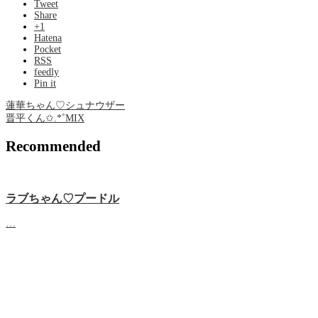
Tweet
Share
+1
Hatena
Pocket
RSS
feedly
Pin it
蓮華ちゃん♡シュナウザー
晋平くん✩.*˚MIX
Recommended
ラブちゃん♡プードル
…