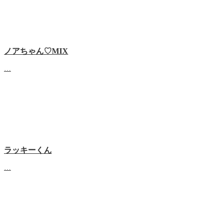
ノアちゃん♡‬MIX
…
ラッキーくん
…