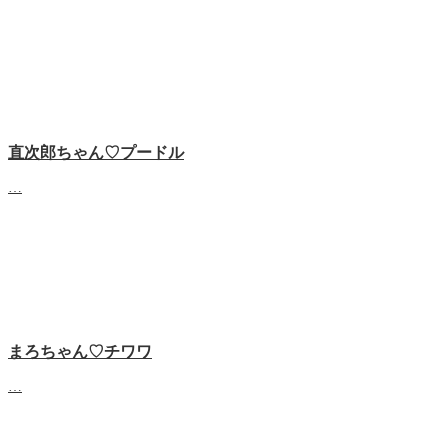
直次郎ちゃん♡プードル
…
まろちゃん♡チワワ
…