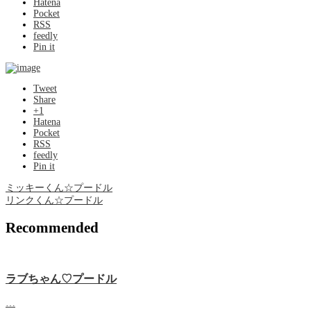
Hatena
Pocket
RSS
feedly
Pin it
Tweet
Share
+1
Hatena
Pocket
RSS
feedly
Pin it
ミッキーくん☆プードル
リンクくん☆プードル
Recommended
ラブちゃん♡プードル
…