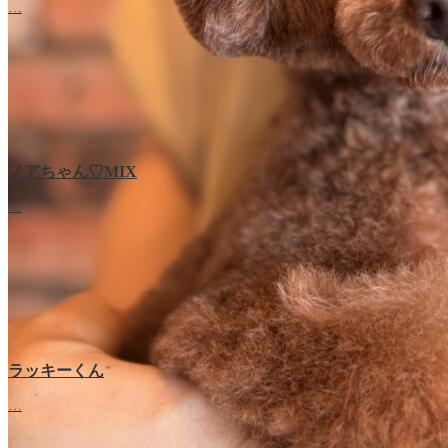
…
ノアちゃん♡‬MIX
…
ラッキーくん
…