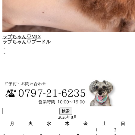
ラブちゃん♡MIX
ラブちゃん♡プードル
…
…
検
索:
2026年8月
月
火
水
木
金
土
日
1
2