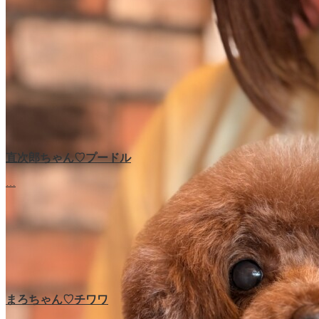
直次郎ちゃん♡プードル
…
まろちゃん♡チワワ