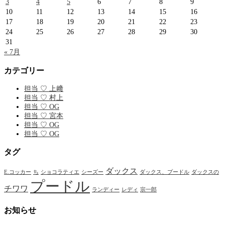
3
4
5
6
7
8
9
10
11
12
13
14
15
16
17
18
19
20
21
22
23
24
25
26
27
28
29
30
31
« 7月
カテゴリー
担当 ♡ 上﨑
担当 ♡ 村上
担当 ♡ OG
担当 ♡ 宮本
担当 ♡ OG
担当 ♡ OG
タグ
ダックス
E.コッカー
ち
ショコラティエ
シーズー
ダックス、プードル
ダックスの
プードル
チワワ
ランディー
レディ
宗一郎
お知らせ