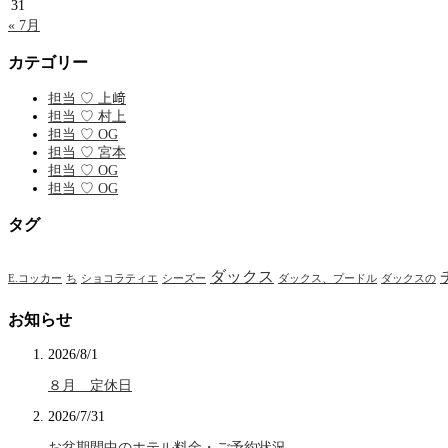
31
« 7月
カテゴリー
担当 ♡ 上﨑
担当 ♡ 村上
担当 ♡ OG
担当 ♡ 宮本
担当 ♡ OG
担当 ♡ OG
タグ
ダックス
E.コッカー
ち
ショコラティエ
シーズー
ダックス、プードル
ダックスの
お知らせ
2026/8/1
８月 定休日
2026/7/31
お盆期間中のホテル料金・ご予約状況