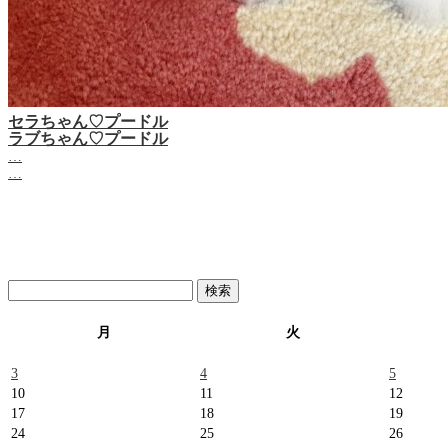
セラちゃん♡プードル
ラブちゃん♡プードル
…
…
検
索:
月
火
3
4
5
10
11
12
17
18
19
24
25
26