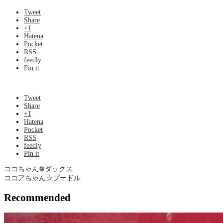
Tweet
Share
+1
Hatena
Pocket
RSS
feedly
Pin it
Tweet
Share
+1
Hatena
Pocket
RSS
feedly
Pin it
ココちゃん❁ ダックス
ココアちゃん☆プードル
Recommended