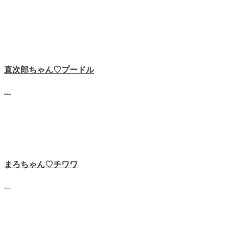
直次郎ちゃん♡プードル
…
まろちゃん♡チワワ
…