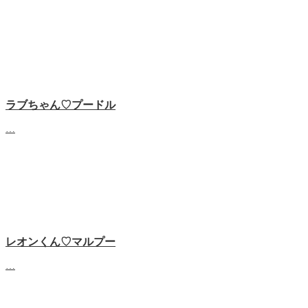
ラブちゃん♡プードル
…
レオンくん♡マルプー
…