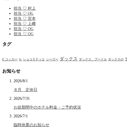
担当 ♡ 村上
担当 ♡ OG
担当 ♡ 宮本
担当 ♡ 上﨑
担当 ♡ OG
担当 ♡ OG
タグ
ダックス
E.コッカー
ち
ショコラティエ
シーズー
ダックス、プードル
ダックスの
お知らせ
2026/8/1
８月 定休日
2026/7/31
お盆期間中のホテル料金・ご予約状況
2026/7/1
臨時休業のお知らせ