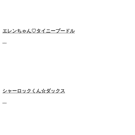
エレンちゃん♡タイニープードル
…
シャーロックくん☆ダックス
…