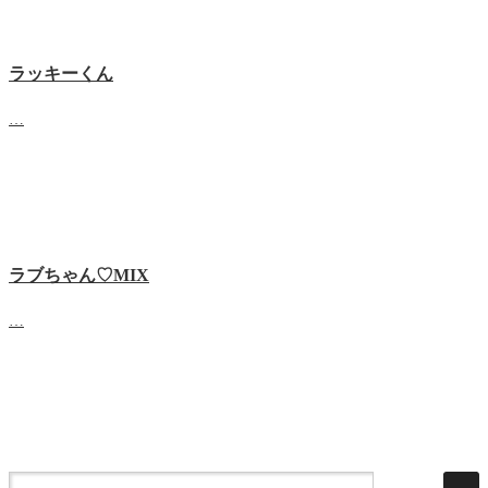
ラッキーくん
…
ラブちゃん♡MIX
…