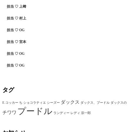
担当 ♡ 上﨑
担当 ♡ 村上
担当 ♡ OG
担当 ♡ 宮本
担当 ♡ OG
担当 ♡ OG
タグ
ダックス
E.コッカー
ち
ショコラティエ
シーズー
ダックス、プードル
ダックスの
プードル
チワワ
ランディー
レディ
宗一郎