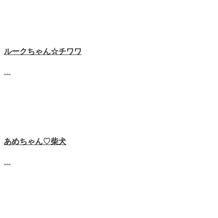
ルークちゃん☆チワワ
…
あめちゃん♡‬柴犬
…