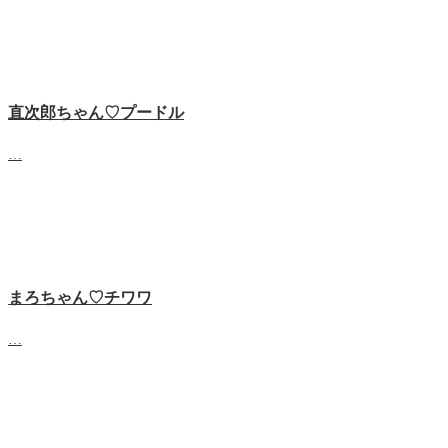
直次郎ちゃん♡プードル
…
まろちゃん♡チワワ
…