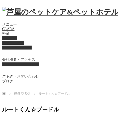
メニュー
CLARA
料金
美容ケア
ペットホテル
フード・サプライ
会社概要・アクセス
プライバシーポリシー
ご予約・お問い合わせ
ブログ
Home
担当 ♡ OG
ルートくん☆プードル
ルートくん☆プードル