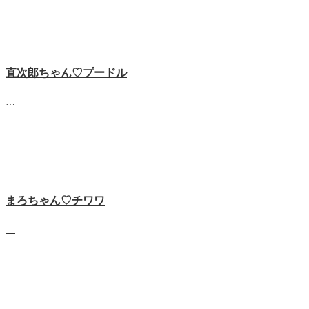
直次郎ちゃん♡プードル
…
まろちゃん♡チワワ
…