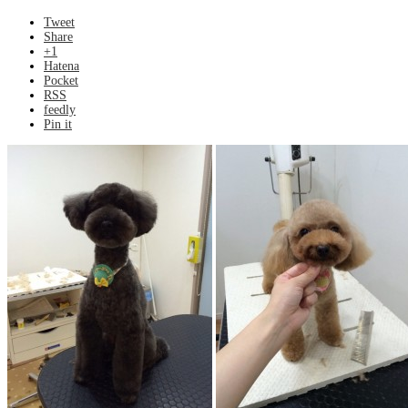
Tweet
Share
+1
Hatena
Pocket
RSS
feedly
Pin it