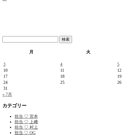
検
索:
月
火
3
4
5
10
11
12
17
18
19
24
25
26
31
« 7月
カテゴリー
担当 ♡ 宮本
担当 ♡ 上﨑
担当 ♡ 村上
担当 ♡ OG