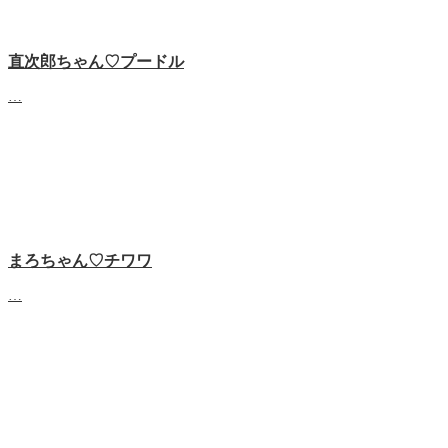
直次郎ちゃん♡プードル
…
まろちゃん♡チワワ
…