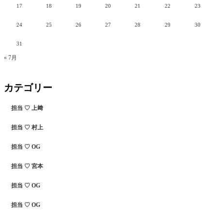
17
18
19
20
21
22
23
24
25
26
27
28
29
30
31
« 7月
カテゴリー
担当 ♡ 上﨑
担当 ♡ 村上
担当 ♡ OG
担当 ♡ 宮本
担当 ♡ OG
担当 ♡ OG