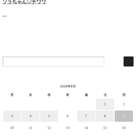
ソラちゃん♡‬チワワ
…
2026年8月
月
火
水
木
金
土
日
1
2
3
4
5
6
7
8
9
10
11
12
13
14
15
16