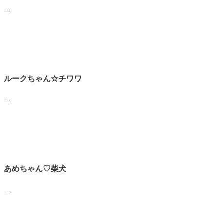
…
ルークちゃん☆チワワ
…
あめちゃん♡‬柴犬
…