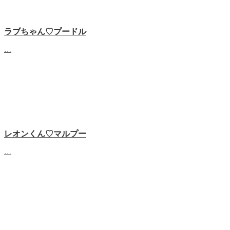
ラブちゃん♡プードル
…
レオンくん♡マルプー
…