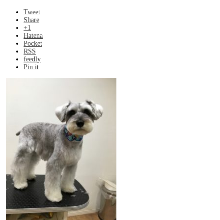
Tweet
Share
+1
Hatena
Pocket
RSS
feedly
Pin it