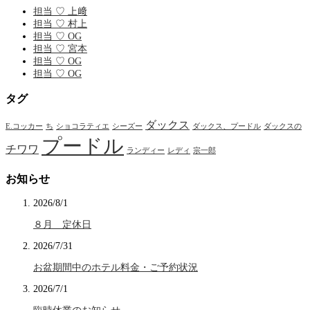
担当 ♡ 上﨑
担当 ♡ 村上
担当 ♡ OG
担当 ♡ 宮本
担当 ♡ OG
担当 ♡ OG
タグ
ダックス
E.コッカー
ち
ショコラティエ
シーズー
ダックス、プードル
ダックスの
プードル
チワワ
ランディー
レディ
宗一郎
お知らせ
2026/8/1
８月 定休日
2026/7/31
お盆期間中のホテル料金・ご予約状況
2026/7/1