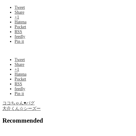
Tweet
Share
+1
Hatena
Pocket
RSS
feedly
Pin it
Tweet
Share
+1
Hatena
Pocket
RSS
feedly
Pin it
ココちゃん♥パグ
大介くん☆シーズー
Recommended