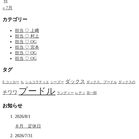
31
« 7月
カテゴリー
担当 ♡ 上﨑
担当 ♡ 村上
担当 ♡ OG
担当 ♡ 宮本
担当 ♡ OG
担当 ♡ OG
タグ
ダックス
E.コッカー
ち
ショコラティエ
シーズー
ダックス、プードル
ダックスの
プードル
チワワ
ランディー
レディ
宗一郎
お知らせ
2026/8/1
８月 定休日
2026/7/31