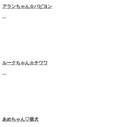
アランちゃん☆パピヨン
…
ルークちゃん☆チワワ
…
あめちゃん♡‬柴犬