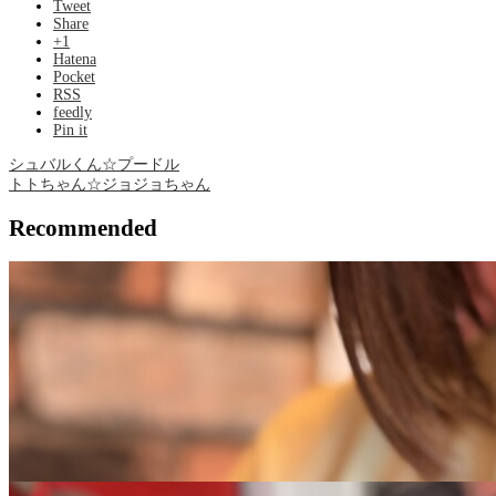
Tweet
Share
+1
Hatena
Pocket
RSS
feedly
Pin it
シュバルくん☆プードル
トトちゃん☆ジョジョちゃん
Recommended