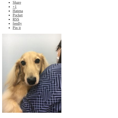
Share
+1
Hatena
Pocket
RSS
feedly
Pin it