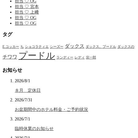
担当 ♡ OG
担当 ♡ 宮本
担当 ♡ 上﨑
担当 ♡ OG
担当 ♡ OG
タグ
ダックス
E.コッカー
ち
ショコラティエ
シーズー
ダックス、プードル
ダックスの
プードル
チワワ
ランディー
レディ
宗一郎
お知らせ
2026/8/1
８月 定休日
2026/7/31
お盆期間中のホテル料金・ご予約状況
2026/7/1
臨時休業のお知らせ