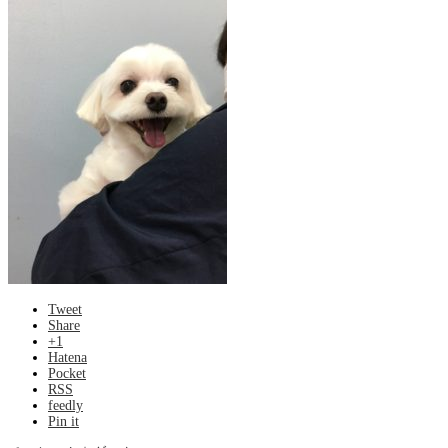
Tweet
Share
+1
Hatena
Pocket
RSS
feedly
Pin it