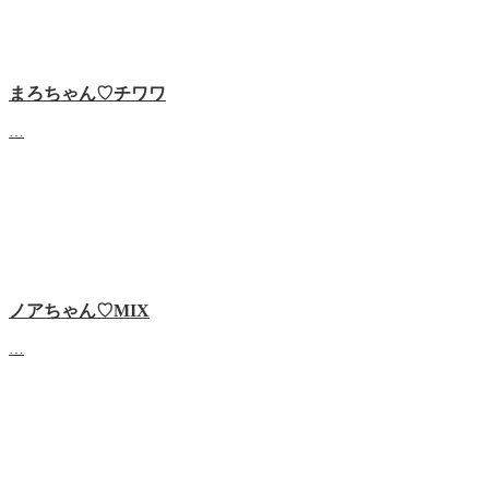
まろちゃん♡チワワ
…
ノアちゃん♡‬MIX
…