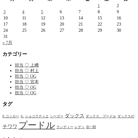
1
2
3
4
5
6
7
8
9
10
11
12
13
14
15
16
17
18
19
20
21
22
23
24
25
26
27
28
29
30
31
« 7月
カテゴリー
担当 ♡ 上﨑
担当 ♡ 村上
担当 ♡ OG
担当 ♡ 宮本
担当 ♡ OG
担当 ♡ OG
タグ
ダックス
E.コッカー
ち
ショコラティエ
シーズー
ダックス、プードル
ダックスの
プードル
チワワ
ランディー
レディ
宗一郎