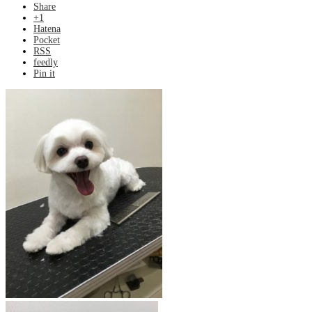
Share
+1
Hatena
Pocket
RSS
feedly
Pin it