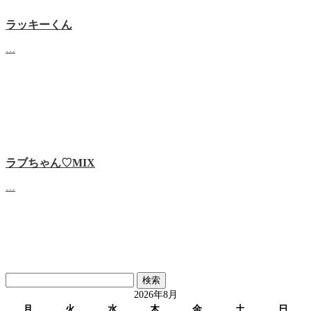
ラッキーくん
…
ラブちゃん♡MIX
…
検
索:
2026年8月
月
火
水
木
金
土
日