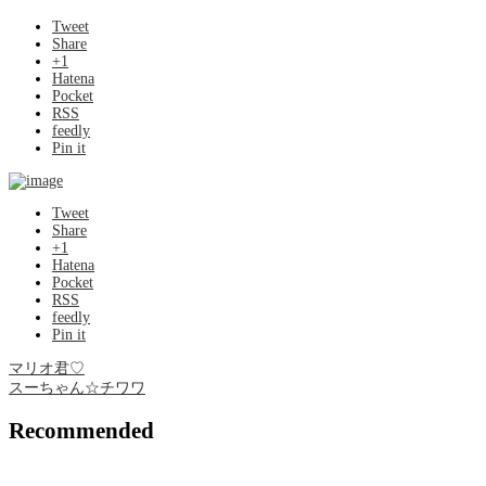
Tweet
Share
+1
Hatena
Pocket
RSS
feedly
Pin it
Tweet
Share
+1
Hatena
Pocket
RSS
feedly
Pin it
マリオ君♡
スーちゃん☆チワワ
Recommended