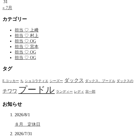
31
« 7月
カテゴリー
担当 ♡ 上﨑
担当 ♡ 村上
担当 ♡ OG
担当 ♡ 宮本
担当 ♡ OG
担当 ♡ OG
タグ
ダックス
E.コッカー
ち
ショコラティエ
シーズー
ダックス、プードル
ダックスの
プードル
チワワ
ランディー
レディ
宗一郎
お知らせ
2026/8/1
８月 定休日
2026/7/31