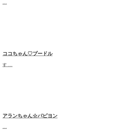
…
ココちゃん♡プードル
す …
アランちゃん☆パピヨン
…