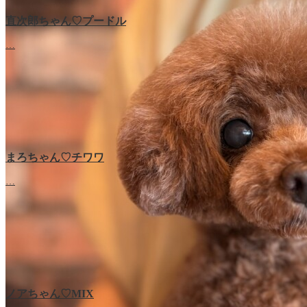
直次郎ちゃん♡プードル
…
まろちゃん♡チワワ
…
ノアちゃん♡‬MIX