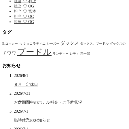
担当 ♡ 村上
担当 ♡ OG
担当 ♡ 宮本
担当 ♡ OG
担当 ♡ OG
タグ
ダックス
E.コッカー
ち
ショコラティエ
シーズー
ダックス、プードル
ダックスの
プードル
チワワ
ランディー
レディ
宗一郎
お知らせ
2026/8/1
８月 定休日
2026/7/31
お盆期間中のホテル料金・ご予約状況
2026/7/1
臨時休業のお知らせ