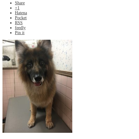
Share
+1
Hatena
Pocket
RSS
feedly
Pin it