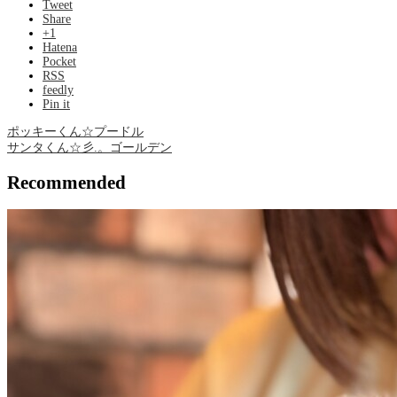
Tweet
Share
+1
Hatena
Pocket
RSS
feedly
Pin it
ポッキーくん☆プードル
サンタくん☆彡.。ゴールデン
Recommended