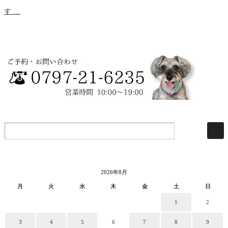
す …
2026年8月
月
火
水
木
金
土
日
1
2
3
4
5
6
7
8
9