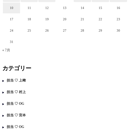
10
11
12
13
14
15
16
17
18
19
20
21
22
23
24
25
26
27
28
29
30
31
« 7月
カテゴリー
担当 ♡ 上﨑
担当 ♡ 村上
担当 ♡ OG
担当 ♡ 宮本
担当 ♡ OG