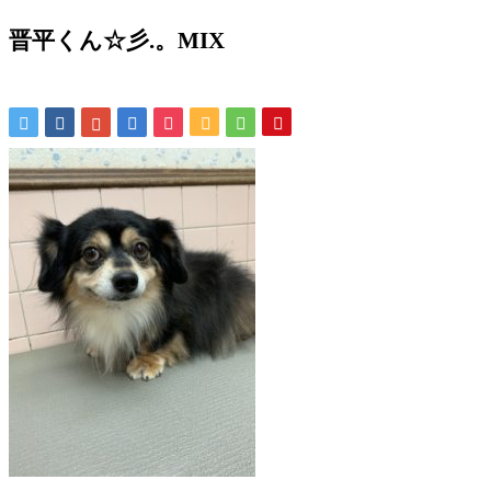
晋平くん☆彡.。MIX