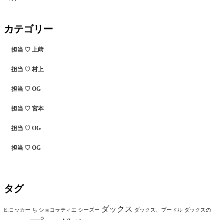
カテゴリー
担当 ♡ 上﨑
担当 ♡ 村上
担当 ♡ OG
担当 ♡ 宮本
担当 ♡ OG
担当 ♡ OG
タグ
ダックス
E.コッカー
ち
ショコラティエ
シーズー
ダックス、プードル
ダックスの