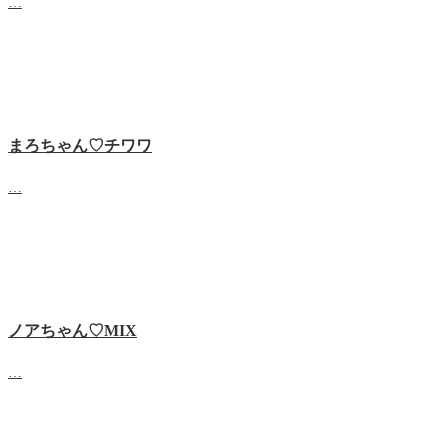
…
まろちゃん♡チワワ
…
ノアちゃん♡‬MIX
…