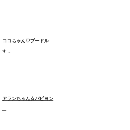
ココちゃん♡プードル
す …
アランちゃん☆パピヨン
…