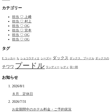
カテゴリー
担当 ♡ 上﨑
担当 ♡ 村上
担当 ♡ OG
担当 ♡ 宮本
担当 ♡ OG
担当 ♡ OG
タグ
ダックス
E.コッカー
ち
ショコラティエ
シーズー
ダックス、プードル
ダックスの
プードル
チワワ
ランディー
レディ
宗一郎
お知らせ
2026/8/1
８月 定休日
2026/7/31
お盆期間中のホテル料金・ご予約状況