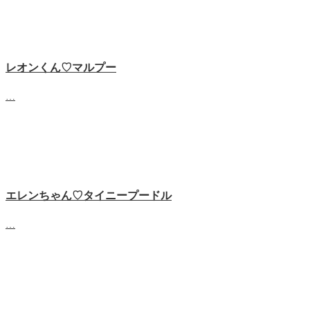
レオンくん♡マルプー
…
エレンちゃん♡タイニープードル
…