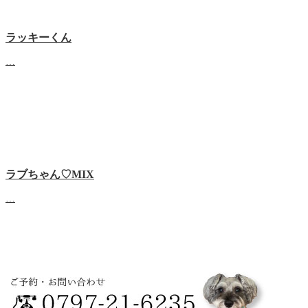
ラッキーくん
…
ラブちゃん♡MIX
…