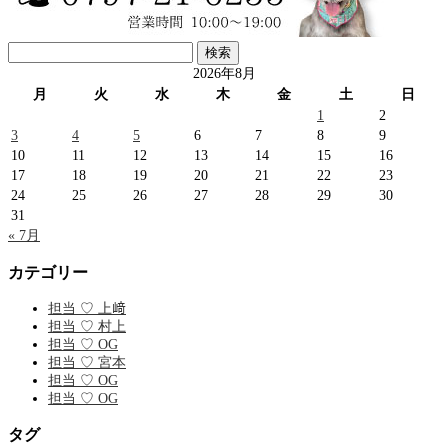
検
索:
2026年8月
月
火
水
木
金
土
日
1
2
3
4
5
6
7
8
9
10
11
12
13
14
15
16
17
18
19
20
21
22
23
24
25
26
27
28
29
30
31
« 7月
カテゴリー
担当 ♡ 上﨑
担当 ♡ 村上
担当 ♡ OG
担当 ♡ 宮本
担当 ♡ OG
担当 ♡ OG
タグ