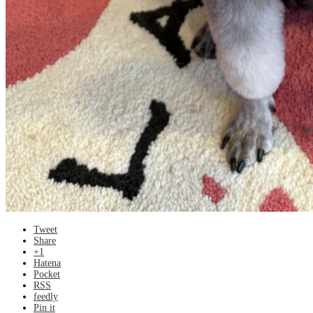
Tweet
Share
+1
Hatena
Pocket
RSS
feedly
Pin it