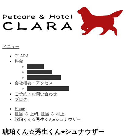
メニュー
CLARA
料金
美容ケア
ペットホテル
フード・サプライ
会社概要・アクセス
プライバシーポリシー
ご予約・お問い合わせ
ブログ
Home
担当 ♡ 上﨑
,
担当 ♡ 村上
琥珀くん☆秀生くん⭐︎シュナウザー
琥珀くん☆秀生くん⭐︎シュナウザー