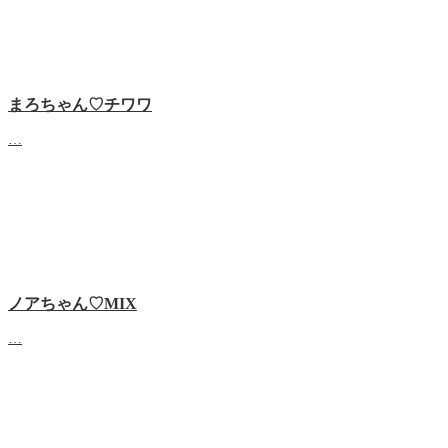
まろちゃん♡チワワ
…
ノアちゃん♡‬MIX
…