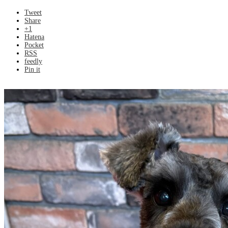
Tweet
Share
+1
Hatena
Pocket
RSS
feedly
Pin it