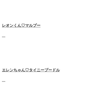
レオンくん♡マルプー
…
エレンちゃん♡タイニープードル
…