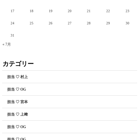
17
18
19
20
21
22
23
24
25
26
27
28
29
30
31
« 7月
カテゴリー
担当 ♡ 村上
担当 ♡ OG
担当 ♡ 宮本
担当 ♡ 上﨑
担当 ♡ OG
担当 ♡ OG