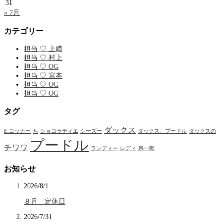
31
« 7月
カテゴリー
担当 ♡ 上﨑
担当 ♡ 村上
担当 ♡ OG
担当 ♡ 宮本
担当 ♡ OG
担当 ♡ OG
タグ
ダックス
E.コッカー
ち
ショコラティエ
シーズー
ダックス、プードル
ダックスの
プードル
チワワ
ランディー
レディ
宗一郎
お知らせ
2026/8/1
８月 定休日
2026/7/31