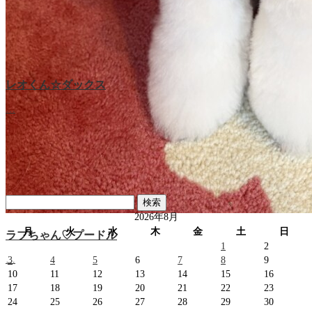
レオくん☆ダックス
…
検
索:
2026年8月
月
火
水
木
金
土
日
ラブちゃん♡プードル
1
2
…
3
4
5
6
7
8
9
10
11
12
13
14
15
16
17
18
19
20
21
22
23
24
25
26
27
28
29
30