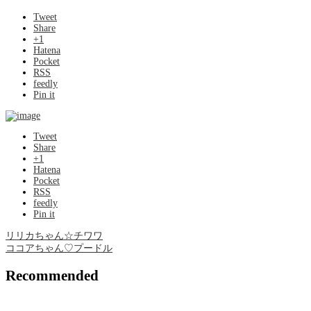
Tweet
Share
+1
Hatena
Pocket
RSS
feedly
Pin it
Tweet
Share
+1
Hatena
Pocket
RSS
feedly
Pin it
リリカちゃん☆チワワ
ココアちゃん♡プードル
Recommended