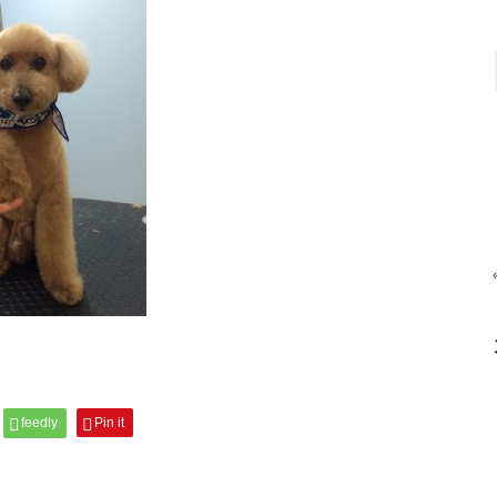
feedly
Pin it