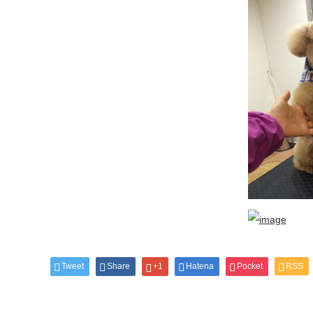
Tweet
Share
+1
Hatena
Pocket
RSS