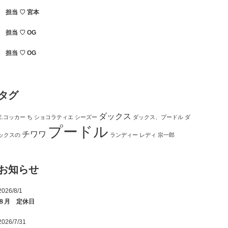
担当 ♡ 宮本
担当 ♡ OG
担当 ♡ OG
タグ
ダックス
E.コッカー
ち
ショコラティエ
シーズー
ダックス、プードル
ダ
プードル
チワワ
ックスの
ランディー
レディ
宗一郎
お知らせ
2026/8/1
８月 定休日
2026/7/31