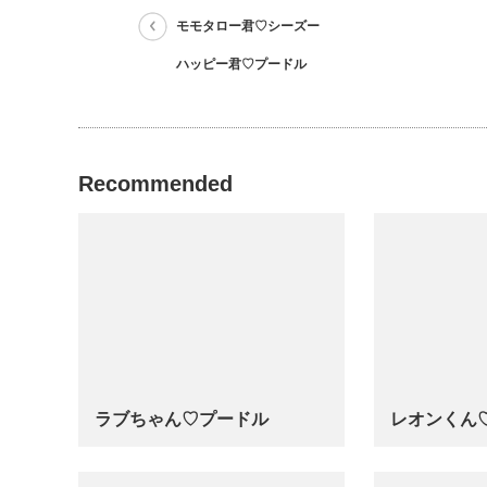
モモタロー君♡シーズー
ハッピー君♡プードル
Recommended
ラブちゃん♡プードル
レオンくん
…
…