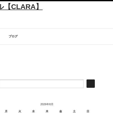
ブログ
2026年8月
月
火
水
木
金
土
日