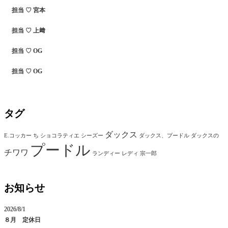
担当 ♡ 宮本
担当 ♡ 上﨑
担当 ♡ OG
担当 ♡ OG
タグ
ダックス
E.コッカー
ち
ショコラティエ
シーズー
ダックス、プードル
ダックスの
プードル
チワワ
ランディー
レディ
宗一郎
お知らせ
2026/8/1
８月 定休日