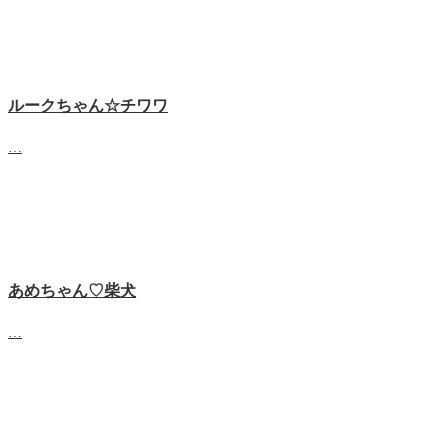
ルークちゃん☆チワワ
…
あめちゃん♡‬柴犬
…