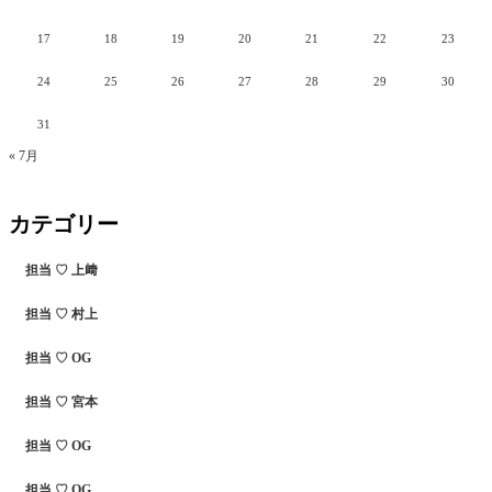
17
18
19
20
21
22
23
24
25
26
27
28
29
30
31
« 7月
カテゴリー
担当 ♡ 上﨑
担当 ♡ 村上
担当 ♡ OG
担当 ♡ 宮本
担当 ♡ OG
担当 ♡ OG