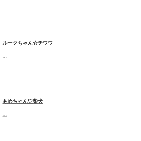
ルークちゃん☆チワワ
…
あめちゃん♡‬柴犬
…